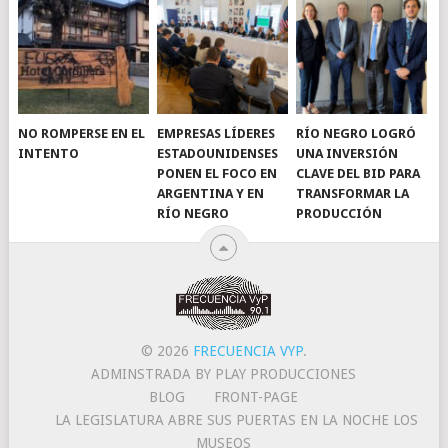
NO ROMPERSE EN EL
EMPRESAS LÍDERES
RÍO NEGRO LOGRÓ
INTENTO
ESTADOUNIDENSES
UNA INVERSIÓN
PONEN EL FOCO EN
CLAVE DEL BID PARA
ARGENTINA Y EN
TRANSFORMAR LA
RÍO NEGRO
PRODUCCIÓN
© 2026
FRECUENCIA VYP
.
ADMINSTRADA BY PLAY PRODUCCIONES
BLOG
FRONT-PAGE
LA LEGISLATURA ABRE SUS PUERTAS EN LA NOCHE LOS
MUSEOS