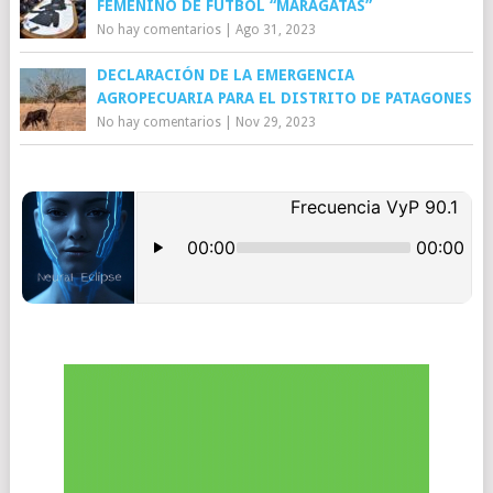
FEMENINO DE FÚTBOL “MARAGATAS”
No hay comentarios
|
Ago 31, 2023
DECLARACIÓN DE LA EMERGENCIA
AGROPECUARIA PARA EL DISTRITO DE PATAGONES
No hay comentarios
|
Nov 29, 2023