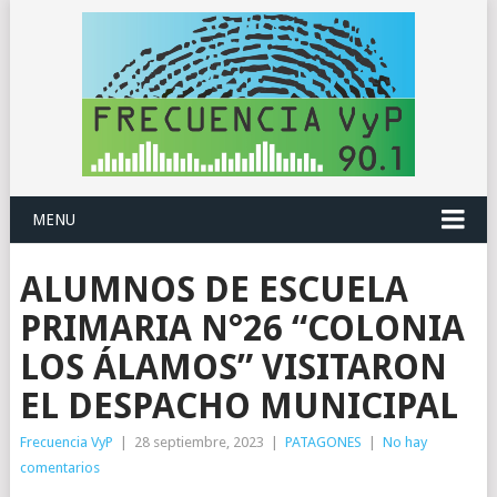
MENU
ALUMNOS DE ESCUELA
PRIMARIA N°26 “COLONIA
LOS ÁLAMOS” VISITARON
EL DESPACHO MUNICIPAL
Frecuencia VyP
|
28 septiembre, 2023
|
PATAGONES
|
No hay
comentarios