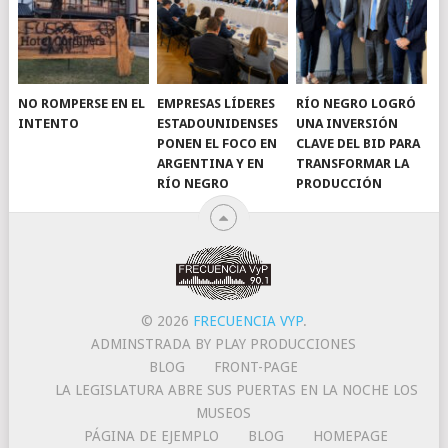
NO ROMPERSE EN EL
EMPRESAS LÍDERES
RÍO NEGRO LOGRÓ
INTENTO
ESTADOUNIDENSES
UNA INVERSIÓN
PONEN EL FOCO EN
CLAVE DEL BID PARA
ARGENTINA Y EN
TRANSFORMAR LA
RÍO NEGRO
PRODUCCIÓN
© 2026
FRECUENCIA VYP
.
ADMINSTRADA BY PLAY PRODUCCIONES
BLOG
FRONT-PAGE
LA LEGISLATURA ABRE SUS PUERTAS EN LA NOCHE LOS
MUSEOS
PÁGINA DE EJEMPLO
BLOG
HOMEPAGE