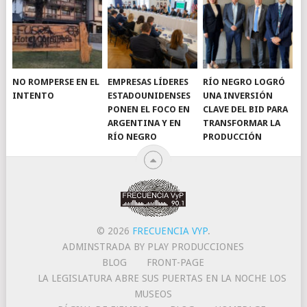
NO ROMPERSE EN EL
EMPRESAS LÍDERES
RÍO NEGRO LOGRÓ
INTENTO
ESTADOUNIDENSES
UNA INVERSIÓN
PONEN EL FOCO EN
CLAVE DEL BID PARA
ARGENTINA Y EN
TRANSFORMAR LA
RÍO NEGRO
PRODUCCIÓN
© 2026
FRECUENCIA VYP
.
ADMINSTRADA BY PLAY PRODUCCIONES
BLOG
FRONT-PAGE
LA LEGISLATURA ABRE SUS PUERTAS EN LA NOCHE LOS
MUSEOS