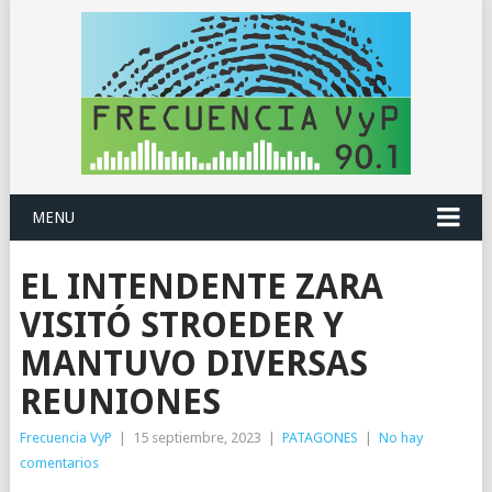
MENU
EL INTENDENTE ZARA
VISITÓ STROEDER Y
MANTUVO DIVERSAS
REUNIONES
Frecuencia VyP
|
15 septiembre, 2023
|
PATAGONES
|
No hay
comentarios