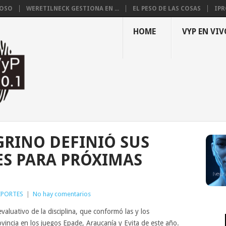
LOSO
WERETILNECK GESTIONA EN ...
EL PESO DE LAS COSAS
IPR
HOME
VYP EN VIV
GRINO DEFINIÓ SUS
S PARA PRÓXIMAS
EPORTES
|
No hay comentarios
evaluativo de la disciplina, que conformó las y los
vincia en los juegos Epade, Araucanía y Evita de este año.