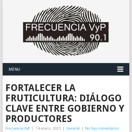
MENU
FORTALECER LA
FRUTICULTURA: DIÁLOGO
CLAVE ENTRE GOBIERNO Y
PRODUCTORES
Frecuencia VyP
|
14 enero, 2025
|
General
|
No hay comentarios