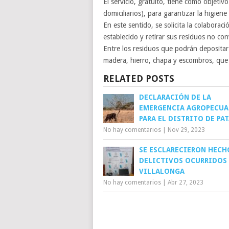
El servicio, gratuito, tiene como objetiv
domiciliarios), para garantizar la higie
En este sentido, se solicita la colaborac
establecido y retirar sus residuos no c
Entre los residuos que podrán depositar 
madera, hierro, chapa y escombros, que 
RELATED POSTS
DECLARACIÓN DE LA
EMERGENCIA AGROPECUA
PARA EL DISTRITO DE PA
No hay comentarios
|
Nov 29, 2023
SE ESCLARECIERON HECH
DELICTIVOS OCURRIDOS
VILLALONGA
No hay comentarios
|
Abr 27, 2023