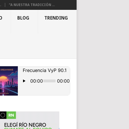
.
“A NUESTRA TRADICIÓN ...
O
BLOG
TRENDING