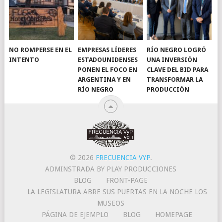
NO ROMPERSE EN EL
EMPRESAS LÍDERES
RÍO NEGRO LOGRÓ
INTENTO
ESTADOUNIDENSES
UNA INVERSIÓN
PONEN EL FOCO EN
CLAVE DEL BID PARA
ARGENTINA Y EN
TRANSFORMAR LA
RÍO NEGRO
PRODUCCIÓN
© 2026
FRECUENCIA VYP
.
ADMINSTRADA BY PLAY PRODUCCIONES
BLOG
FRONT-PAGE
LA LEGISLATURA ABRE SUS PUERTAS EN LA NOCHE LOS
MUSEOS
PÁGINA DE EJEMPLO
BLOG
HOMEPAGE