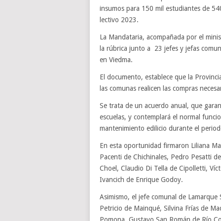
insumos para 150 mil estudiantes de 540 
lectivo 2023.
La Mandataria, acompañada por el mini
la rúbrica junto a 23 jefes y jefas com
en Viedma.
El documento, establece que la Provinci
las comunas realicen las compras necesar
Se trata de un acuerdo anual, que garan
escuelas, y contemplará el normal funci
mantenimiento edilicio durante el period
En esta oportunidad firmaron Liliana Ma
Pacenti de Chichinales, Pedro Pesatti 
Choel, Claudio Di Tella de Cipolletti, Ví
Ivancich de Enrique Godoy.
Asimismo, el jefe comunal de Lamarque 
Petricio de Mainqué, Silvina Frías de 
Pomona, Gustavo San Román de Río Colo