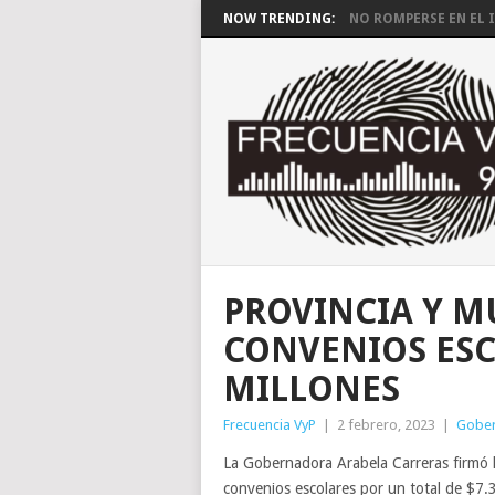
NOW TRENDING:
NO ROMPERSE EN EL I
PROVINCIA Y M
CONVENIOS ESC
MILLONES
Frecuencia VyP
|
2 febrero, 2023
|
Gobe
La Gobernadora Arabela Carreras firmó h
convenios escolares por un total de $7.