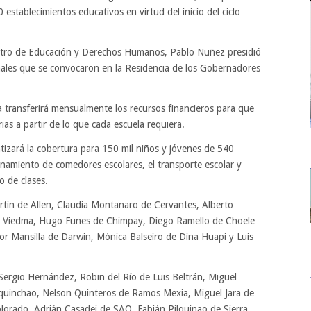
establecimientos educativos en virtud del inicio del ciclo
stro de Educación y Derechos Humanos, Pablo Nuñez presidió
unales que se convocaron en la Residencia de los Gobernadores
a transferirá mensualmente los recursos financieros para que
ias a partir de lo que cada escuela requiera.
tizará la cobertura para 150 mil niños y jóvenes de 540
onamiento de comedores escolares, el transporte escolar y
o de clases.
rtin de Allen, Claudia Montanaro de Cervantes, Alberto
de Viedma, Hugo Funes de Chimpay, Diego Ramello de Choele
ctor Mansilla de Darwin, Mónica Balseiro de Dina Huapi y Luis
Sergio Hernández, Robin del Río de Luis Beltrán, Miguel
Maquinchao, Nelson Quinteros de Ramos Mexia, Miguel Jara de
rado, Adrián Casadei de SAO, Fabián Pilquinao de Sierra