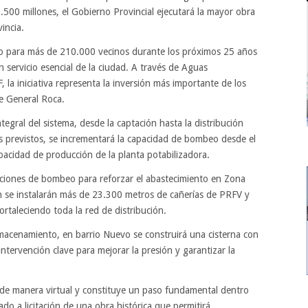
500 millones, el Gobierno Provincial ejecutará la mayor obra
incia.
nto para más de 210.000 vecinos durante los próximos 25 años
 servicio esencial de la ciudad. A través de Aguas
 la iniciativa representa la inversión más importante de los
de General Roca.
gral del sistema, desde la captación hasta la distribución
jos previstos, se incrementará la capacidad de bombeo desde el
pacidad de producción de la planta potabilizadora.
aciones de bombeo para reforzar el abastecimiento en Zona
n se instalarán más de 23.300 metros de cañerías de PRFV y
ortaleciendo toda la red de distribución.
macenamiento, en barrio Nuevo se construirá una cisterna con
intervención clave para mejorar la presión y garantizar la
á de manera virtual y constituye un paso fundamental dentro
ado a licitación de una obra histórica que permitirá