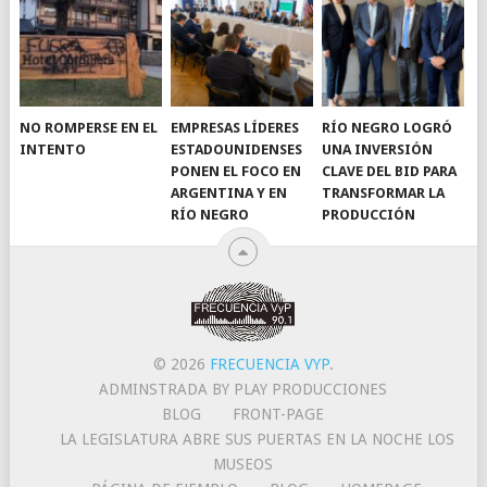
NO ROMPERSE EN EL
EMPRESAS LÍDERES
RÍO NEGRO LOGRÓ
INTENTO
ESTADOUNIDENSES
UNA INVERSIÓN
PONEN EL FOCO EN
CLAVE DEL BID PARA
ARGENTINA Y EN
TRANSFORMAR LA
RÍO NEGRO
PRODUCCIÓN
© 2026
FRECUENCIA VYP
.
ADMINSTRADA BY PLAY PRODUCCIONES
BLOG
FRONT-PAGE
LA LEGISLATURA ABRE SUS PUERTAS EN LA NOCHE LOS
MUSEOS