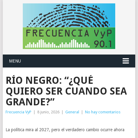
MENU
RÍO NEGRO: “¿QUÉ
QUIERO SER CUANDO SEA
GRANDE?”
Frecuencia VyP
|
8 junio, 2026
|
General
|
No hay comentarios
La política mira al 2027, pero el verdadero cambio ocurre ahora