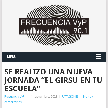
MENU
SE REALIZÓ UNA NUEVA
JORNADA “EL GIRSU EN TU
ESCUELA”
Frecuencia VyP
|
11 septiembre, 2023
|
PATAGONES
|
No hay
comentarios