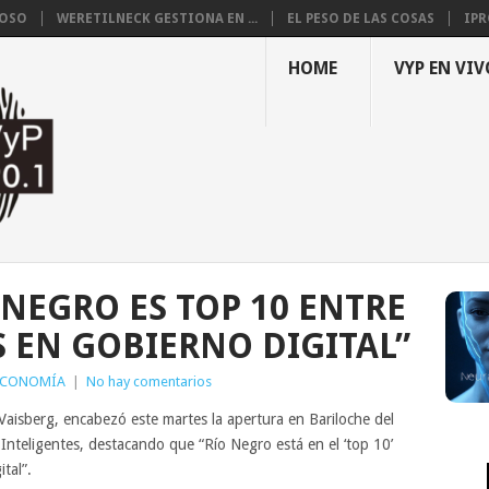
LOSO
WERETILNECK GESTIONA EN ...
EL PESO DE LAS COSAS
IPR
HOME
VYP EN VIV
 NEGRO ES TOP 10 ENTRE
S EN GOBIERNO DIGITAL”
ECONOMÍA
|
No hay comentarios
 Vaisberg, encabezó este martes la apertura en Bariloche del
nteligentes, destacando que “Río Negro está en el ‘top 10’
tal”.