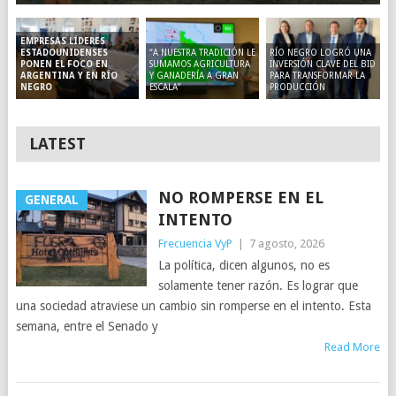
EMPRESAS LÍDERES
“A NUESTRA TRADICIÓN LE
RÍO NEGRO LOGRÓ UNA
ESTADOUNIDENSES
SUMAMOS AGRICULTURA
INVERSIÓN CLAVE DEL BID
PONEN EL FOCO EN
Y GANADERÍA A GRAN
PARA TRANSFORMAR LA
ARGENTINA Y EN RÍO
ESCALA”
PRODUCCIÓN
NEGRO
LATEST
NO ROMPERSE EN EL
GENERAL
INTENTO
Frecuencia VyP
|
7 agosto, 2026
La política, dicen algunos, no es
solamente tener razón. Es lograr que
una sociedad atraviese un cambio sin romperse en el intento. Esta
semana, entre el Senado y
Read More