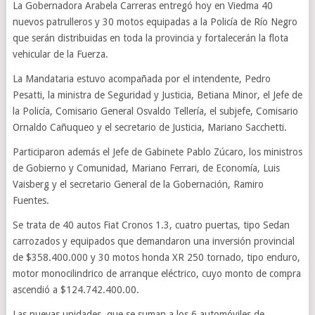
La Gobernadora Arabela Carreras entregó hoy en Viedma 40
nuevos patrulleros y 30 motos equipadas a la Policía de Río Negro
que serán distribuidas en toda la provincia y fortalecerán la flota
vehicular de la Fuerza.
La Mandataria estuvo acompañada por el intendente, Pedro
Pesatti, la ministra de Seguridad y Justicia, Betiana Minor, el Jefe de
la Policía, Comisario General Osvaldo Tellería, el subjefe, Comisario
Ornaldo Cañuqueo y el secretario de Justicia, Mariano Sacchetti.
Participaron además el Jefe de Gabinete Pablo Zúcaro, los ministros
de Gobierno y Comunidad, Mariano Ferrari, de Economía, Luis
Vaisberg y el secretario General de la Gobernación, Ramiro
Fuentes.
Se trata de 40 autos Fiat Cronos 1.3, cuatro puertas, tipo Sedan
carrozados y equipados que demandaron una inversión provincial
de $358.400.000 y 30 motos honda XR 250 tornado, tipo enduro,
motor monocilindrico de arranque eléctrico, cuyo monto de compra
ascendió a $124.742.400.00.
Las nuevas unidades, que se suman a los 6 automóviles de