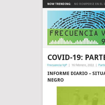
NOW TRENDING:
NO ROMPERSE EN EL I
COVID-19: PART
Frecuencia VyP
|
16 febrero, 2022
|
Part
INFORME DIARIO – SITU
NEGRO