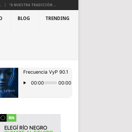
.
“A NUESTRA TRADICIÓN ...
O
BLOG
TRENDING