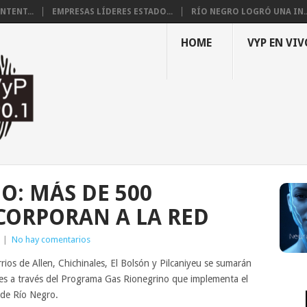
NTENT...
EMPRESAS LÍDERES ESTADO...
RÍO NEGRO LOGRÓ UNA IN..
HOME
VYP EN VIV
O: MÁS DE 500
NCORPORAN A LA RED
|
No hay comentarios
rios de Allen, Chichinales, El Bolsón y Pilcaniyeu se sumarán
eses a través del Programa Gas Rionegrino que implementa el
 de Río Negro.