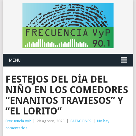
MENU
FESTEJOS DEL DÍA DEL
NIÑO EN LOS COMEDORES
“ENANITOS TRAVIESOS” Y
“EL LORITO”
Frecuencia VyP
|
28 agosto, 2023
|
PATAGONES
|
No hay
comentarios