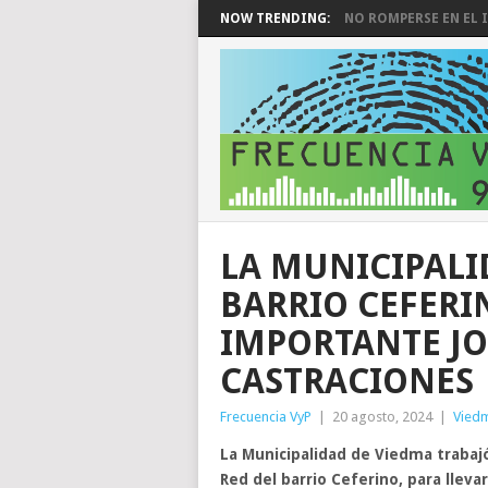
NOW TRENDING:
NO ROMPERSE EN EL I
LA MUNICIPALI
BARRIO CEFERI
IMPORTANTE JO
CASTRACIONES
Frecuencia VyP
|
20 agosto, 2024
|
Vied
La Municipalidad de Viedma trabajó
Red del barrio Ceferino, para llev