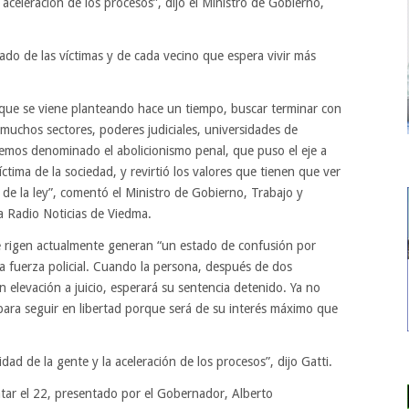
a aceleración de los procesos”, dijo el Ministro de Gobierno,
lado de las víctimas y de cada vecino que espera vivir más
 que se viene planteando hace un tiempo, buscar terminar con
 muchos sectores, poderes judiciales, universidades de
emos denominado el abolicionismo penal, que puso el eje a
íctima de la sociedad, y revirtió los valores que tienen que ver
de la ley”, comentó el Ministro de Gobierno, Trabajo y
a Radio Noticias de Viedma.
e rigen actualmente generan “un estado de confusión por
la fuerza policial. Cuando la persona, después de dos
 elevación a juicio, esperará su sentencia detenido. Ya no
 para seguir en libertad porque será de su interés máximo que
idad de la gente y la aceleración de los procesos”, dijo Gatti.
atar el 22, presentado por el Gobernador, Alberto