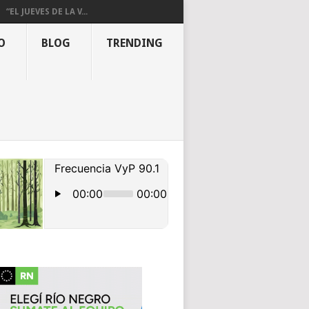
“EL JUEVES DE LA V...
O
BLOG
TRENDING