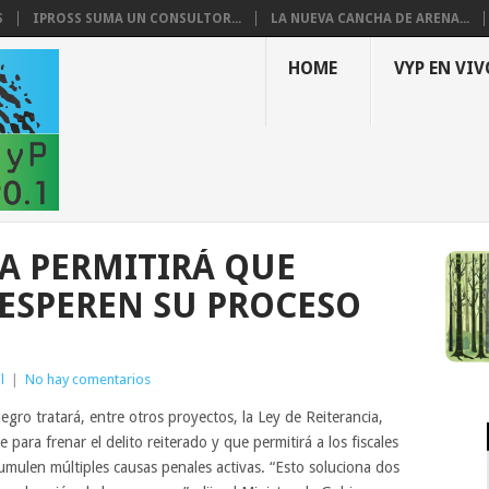
S
IPROSS SUMA UN CONSULTOR...
LA NUEVA CANCHA DE ARENA...
HOME
VYP EN VIV
IA PERMITIRÁ QUE
ESPEREN SU PROCESO
l
|
No hay comentarios
egro tratará, entre otros proyectos, la Ley de Reiterancia,
 para frenar el delito reiterado y que permitirá a los fiscales
umulen múltiples causas penales activas. “Esto soluciona dos