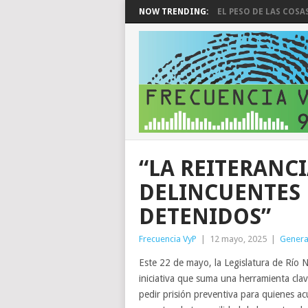
NOW TRENDING:
EL PESO DE LAS COSA
“LA REITERANC
DELINCUENTES 
DETENIDOS”
Frecuencia VyP
|
12 mayo, 2025
|
Genera
Este 22 de mayo, la Legislatura de Río N
iniciativa que suma una herramienta clave
pedir prisión preventiva para quienes ac