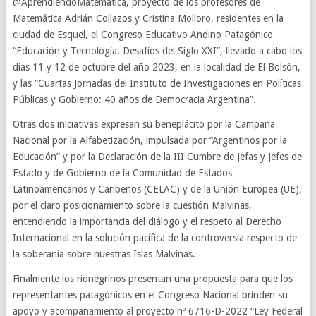
@AprendiendoMatematica, proyecto de los profesores de
Matemática Adrián Collazos y Cristina Molloro, residentes en la
ciudad de Esquel, el Congreso Educativo Andino Patagónico
“Educación y Tecnología. Desafíos del Siglo XXI”, llevado a cabo los
días 11 y 12 de octubre del año 2023, en la localidad de El Bolsón,
y las “Cuartas Jornadas del Instituto de Investigaciones en Políticas
Públicas y Gobierno: 40 años de Democracia Argentina”.
Otras dos iniciativas expresan su beneplácito por la Campaña
Nacional por la Alfabetización, impulsada por “Argentinos por la
Educación” y por la Declaración de la III Cumbre de Jefas y Jefes de
Estado y de Gobierno de la Comunidad de Estados
Latinoamericanos y Caribeños (CELAC) y de la Unión Europea (UE),
por el claro posicionamiento sobre la cuestión Malvinas,
entendiendo la importancia del diálogo y el respeto al Derecho
Internacional en la solución pacífica de la controversia respecto de
la soberanía sobre nuestras Islas Malvinas.
Finalmente los rionegrinos presentan una propuesta para que los
representantes patagónicos en el Congreso Nacional brinden su
apoyo y acompañamiento al proyecto nº 6716-D-2022 “Ley Federal