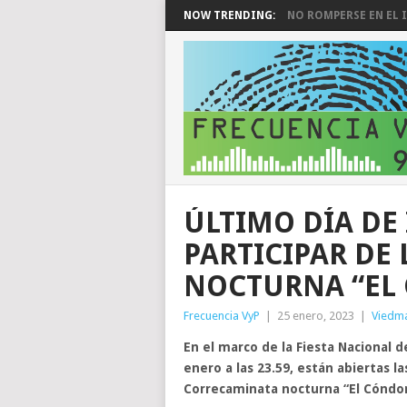
NOW TRENDING:
NO ROMPERSE EN EL I
ÚLTIMO DÍA DE
PARTICIPAR DE
NOCTURNA “EL 
Frecuencia VyP
|
25 enero, 2023
|
Viedm
En el marco de la Fiesta Nacional 
enero a las 23.59, están abiertas la
Correcaminata nocturna “El Cóndor