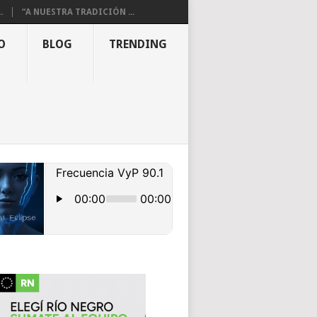
.
“A NUESTRA TRADICIÓN ...
O
BLOG
TRENDING