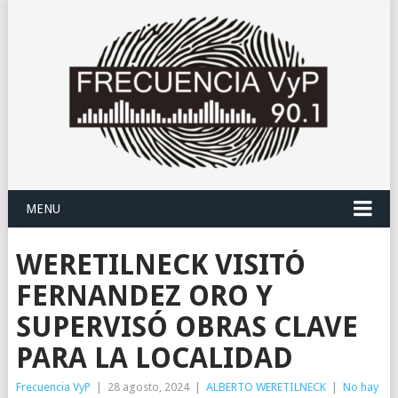
MENU
WERETILNECK VISITÓ
FERNANDEZ ORO Y
SUPERVISÓ OBRAS CLAVE
PARA LA LOCALIDAD
Frecuencia VyP
|
28 agosto, 2024
|
ALBERTO WERETILNECK
|
No hay