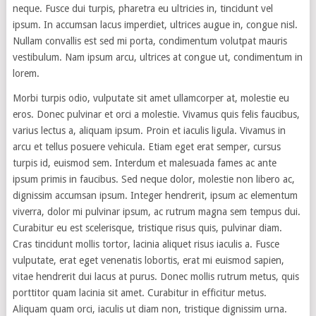
neque. Fusce dui turpis, pharetra eu ultricies in, tincidunt vel
ipsum. In accumsan lacus imperdiet, ultrices augue in, congue nisl.
Nullam convallis est sed mi porta, condimentum volutpat mauris
vestibulum. Nam ipsum arcu, ultrices at congue ut, condimentum in
lorem.
Morbi turpis odio, vulputate sit amet ullamcorper at, molestie eu
eros. Donec pulvinar et orci a molestie. Vivamus quis felis faucibus,
varius lectus a, aliquam ipsum. Proin et iaculis ligula. Vivamus in
arcu et tellus posuere vehicula. Etiam eget erat semper, cursus
turpis id, euismod sem. Interdum et malesuada fames ac ante
ipsum primis in faucibus. Sed neque dolor, molestie non libero ac,
dignissim accumsan ipsum. Integer hendrerit, ipsum ac elementum
viverra, dolor mi pulvinar ipsum, ac rutrum magna sem tempus dui.
Curabitur eu est scelerisque, tristique risus quis, pulvinar diam.
Cras tincidunt mollis tortor, lacinia aliquet risus iaculis a. Fusce
vulputate, erat eget venenatis lobortis, erat mi euismod sapien,
vitae hendrerit dui lacus at purus. Donec mollis rutrum metus, quis
porttitor quam lacinia sit amet. Curabitur in efficitur metus.
Aliquam quam orci, iaculis ut diam non, tristique dignissim urna.