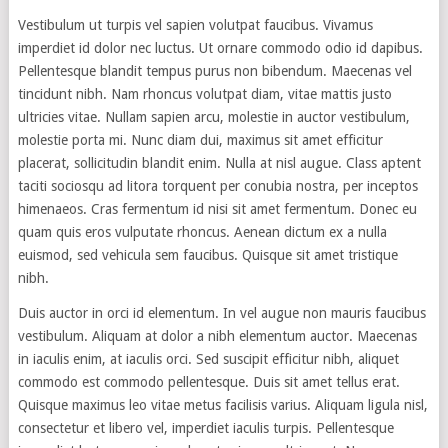
Vestibulum ut turpis vel sapien volutpat faucibus. Vivamus
imperdiet id dolor nec luctus. Ut ornare commodo odio id dapibus.
Pellentesque blandit tempus purus non bibendum. Maecenas vel
tincidunt nibh. Nam rhoncus volutpat diam, vitae mattis justo
ultricies vitae. Nullam sapien arcu, molestie in auctor vestibulum,
molestie porta mi. Nunc diam dui, maximus sit amet efficitur
placerat, sollicitudin blandit enim. Nulla at nisl augue. Class aptent
taciti sociosqu ad litora torquent per conubia nostra, per inceptos
himenaeos. Cras fermentum id nisi sit amet fermentum. Donec eu
quam quis eros vulputate rhoncus. Aenean dictum ex a nulla
euismod, sed vehicula sem faucibus. Quisque sit amet tristique
nibh.
Duis auctor in orci id elementum. In vel augue non mauris faucibus
vestibulum. Aliquam at dolor a nibh elementum auctor. Maecenas
in iaculis enim, at iaculis orci. Sed suscipit efficitur nibh, aliquet
commodo est commodo pellentesque. Duis sit amet tellus erat.
Quisque maximus leo vitae metus facilisis varius. Aliquam ligula nisl,
consectetur et libero vel, imperdiet iaculis turpis. Pellentesque