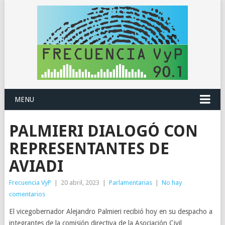
MENU
PALMIERI DIALOGÓ CON
REPRESENTANTES DE
AVIADI
Frecuencia VyP
|
20 abril, 2023
|
Parlamentarias
|
No hay
comentarios
El vicegobernador Alejandro Palmieri recibió hoy en su despacho a
integrantes de la comisión directiva de la Asociación Civil