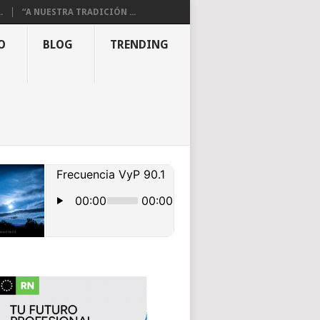
.
“A NUESTRA TRADICIÓN ...
O
BLOG
TRENDING