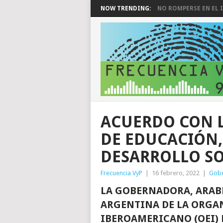
NOW TRENDING:
NO ROMPERSE EN EL I
ACUERDO CON L
DE EDUCACIÓN,
DESARROLLO SO
Frecuencia VyP
|
16 febrero, 2022
|
Gob
LA GOBERNADORA, ARABE
ARGENTINA DE LA ORGA
IBEROAMERICANO (OEI) 