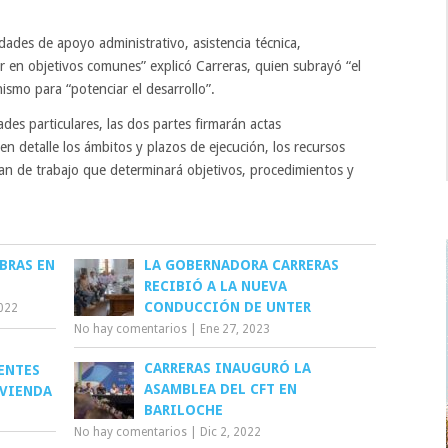
dades de apoyo administrativo, asistencia técnica,
r en objetivos comunes” explicó Carreras, quien subrayó “el
ismo para “potenciar el desarrollo”.
ades particulares, las dos partes firmarán actas
n detalle los ámbitos y plazos de ejecución, los recursos
lan de trabajo que determinará objetivos, procedimientos y
BRAS EN
LA GOBERNADORA CARRERAS
RECIBIÓ A LA NUEVA
CONDUCCIÓN DE UNTER
2022
No hay comentarios
|
Ene 27, 2023
CARRERAS INAUGURÓ LA
ENTES
ASAMBLEA DEL CFT EN
IVIENDA
BARILOCHE
No hay comentarios
|
Dic 2, 2022