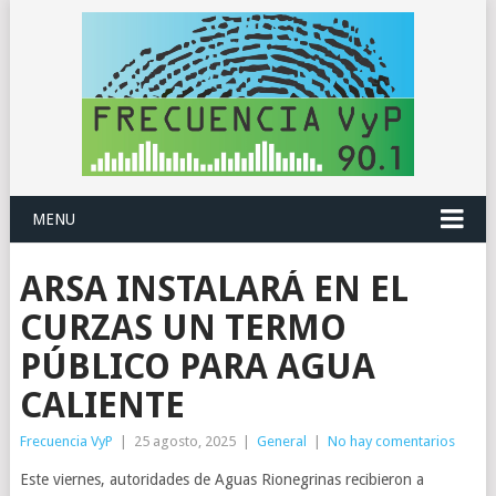
MENU
ARSA INSTALARÁ EN EL
CURZAS UN TERMO
PÚBLICO PARA AGUA
CALIENTE
Frecuencia VyP
|
25 agosto, 2025
|
General
|
No hay comentarios
Este viernes, autoridades de Aguas Rionegrinas recibieron a