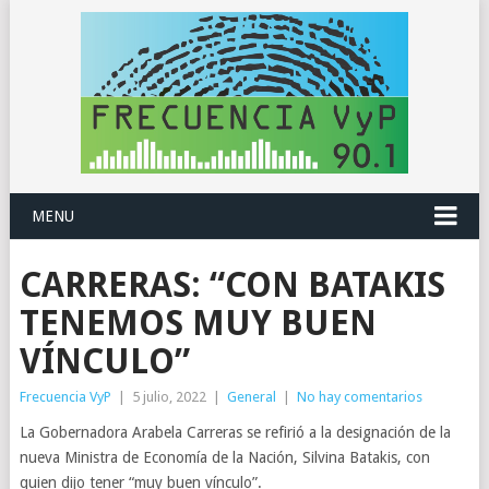
MENU
CARRERAS: “CON BATAKIS
TENEMOS MUY BUEN
VÍNCULO”
Frecuencia VyP
|
5 julio, 2022
|
General
|
No hay comentarios
La Gobernadora Arabela Carreras se refirió a la designación de la
nueva Ministra de Economía de la Nación, Silvina Batakis, con
quien dijo tener “muy buen vínculo”.