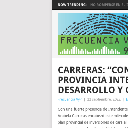
NOW TRENDING:
NO ROMPERSE EN EL I
CARRERAS: “C
PROVINCIA INT
DESARROLLO Y 
Frecuencia VyP
|
22 septiembre, 2022
|
Con una fuerte presencia de Intendentes
Arabela Carreras encabezó este miércole
plan provincial de inversiones de cara al