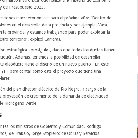
ó el marco macrofiscal que realiza el Ministerio de Economía
Ley de Presupuesto 2023.
yecciones macroecónomicas para el próximo año: “Dentro de
siones en el desarrollo de la provincia y por ejemplo, Vaca
mite provincial y estamos trabajando para poder explotar la
tro territorio”, explicó Carreras.
ón estratégica –prosiguió-, dado que todos los ductos tienen
euquén. Además, tenemos la posibilidad de desarrollar
e oleoducto tiene el diseño de un nuevo puerto”. En este
e YPF para contar cómo está el proyecto que tiene una
lares.
n del plan director eléctrico de Río Negro, a cargo de la
a proyección de crecimiento de la demanda de electricidad
 de Hidrógeno Verde.
DES PRESENTES
sentes los ministros de Gobierno y Comunidad, Rodrigo
s, de Trabajo, Jorge Stopiello; de Obras y Servicios