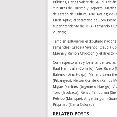
Públicos, Carlos Valeri; de Salud, Fabiá
ministras de Turismo y Deporte, Martha V
de Estado de Cultura, Ariel Avalos; de Le
María Apud; el secretario de Comunicació
superintendente del DPA, Fernando Cure
Vivanco;
También estuvieron el diputado nacional
Fernández, Graciela Vivanco, Claudia Con
Muena y Ramón Chiocconi y el director
Con respecto a las y los intendentes, asi
Raúl Hermosilla (Comallo); Ariel River
Balseiro (Dina Huapi); Mariano Lavin (F
(Pilcaniyeu); Nelson Quintero (Ramos Me
Miguel Martínez (Ingeniero Huergo); Ví
Toro (Jacobacci); Renzo Tamburrini (Si
Petricio (Mainqué); Angel Zingoni (Guard
Pilquinao (Sierra Colorada).
RELATED POSTS