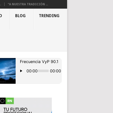
.
“A NUESTRA TRADICIÓN ...
O
BLOG
TRENDING