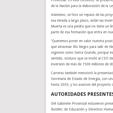
Provincial. En este contexto, se present
de la Nación para la elaboración de la 
Asimismo, se hizo un repaso de las pro
esa mirada a largo plazo, están las inver
Muerta es una piedra que no tiene un lí
parte de esa formación que entra en nues
“Queremos poner en valor nuestra posici
que atravesar Río Negro para salir de N
regiones como Sierra Grande, porque est
sentido, sostuvo que se invitó al CEO d
inversión de más de 1500 millones de dó
Carreras también mencionó la presentació
Secretaría de Estado de Energía, con un
hasta 2030, y los avances del proyecto
AUTORIDA
Del Gabinete Provincial estuvieron pre
Buteler; de Educación y Derechos Humano