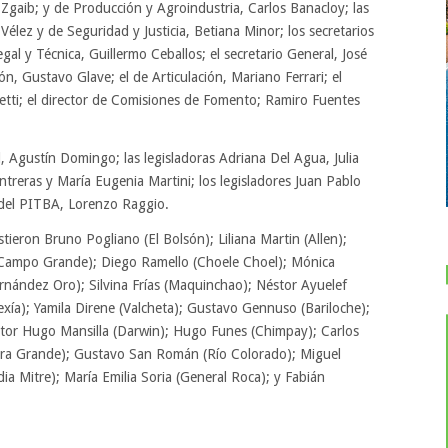
n Zgaib; y de Producción y Agroindustria, Carlos Banacloy; las
élez y de Seguridad y Justicia, Betiana Minor; los secretarios
gal y Técnica, Guillermo Ceballos; el secretario General, José
n, Gustavo Glave; el de Articulación, Mariano Ferrari; el
tti; el director de Comisiones de Fomento; Ramiro Fuentes
, Agustín Domingo; las legisladoras Adriana Del Agua, Julia
treras y María Eugenia Martini; los legisladores Juan Pablo
 del PITBA, Lorenzo Raggio.
stieron Bruno Pogliano (El Bolsón); Liliana Martin (Allen);
o (Campo Grande); Diego Ramello (Choele Choel); Mónica
ernández Oro); Silvina Frías (Maquinchao); Néstor Ayuelef
xía); Yamila Direne (Valcheta); Gustavo Gennuso (Bariloche);
ctor Hugo Mansilla (Darwin); Hugo Funes (Chimpay); Carlos
erra Grande); Gustavo San Román (Río Colorado); Miguel
ia Mitre); María Emilia Soria (General Roca); y Fabián