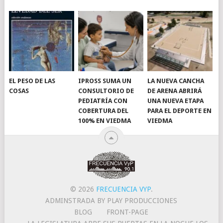
EL PESO DE LAS
IPROSS SUMA UN
LA NUEVA CANCHA
COSAS
CONSULTORIO DE
DE ARENA ABRIRÁ
PEDIATRÍA CON
UNA NUEVA ETAPA
COBERTURA DEL
PARA EL DEPORTE EN
100% EN VIEDMA
VIEDMA
© 2026
FRECUENCIA VYP
.
ADMINSTRADA BY PLAY PRODUCCIONES
BLOG
FRONT-PAGE