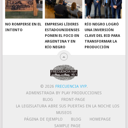
NO ROMPERSE EN EL
EMPRESAS LÍDERES
RÍO NEGRO LOGRÓ
INTENTO
ESTADOUNIDENSES
UNA INVERSIÓN
PONEN EL FOCO EN
CLAVE DEL BID PARA
ARGENTINA Y EN
TRANSFORMAR LA
RÍO NEGRO
PRODUCCIÓN
© 2026
FRECUENCIA VYP
.
ADMINSTRADA BY PLAY PRODUCCIONES
BLOG
FRONT-PAGE
LA LEGISLATURA ABRE SUS PUERTAS EN LA NOCHE LOS
MUSEOS
PÁGINA DE EJEMPLO
BLOG
HOMEPAGE
SAMPLE PAGE