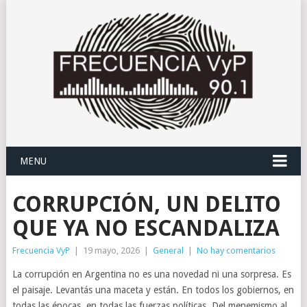
MENU
CORRUPCIÓN, UN DELITO
QUE YA NO ESCANDALIZA
Frecuencia VyP
|
19 mayo, 2026
|
General
|
No hay comentarios
La corrupción en Argentina no es una novedad ni una sorpresa. Es
el paisaje. Levantás una maceta y están. En todos los gobiernos, en
todas las épocas, en todas las fuerzas políticas. Del menemismo al