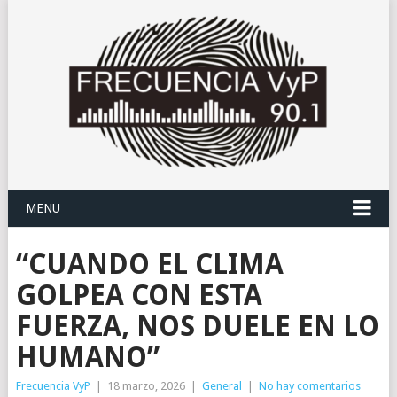
MENU
“CUANDO EL CLIMA
GOLPEA CON ESTA
FUERZA, NOS DUELE EN LO
HUMANO”
Frecuencia VyP
|
18 marzo, 2026
|
General
|
No hay comentarios