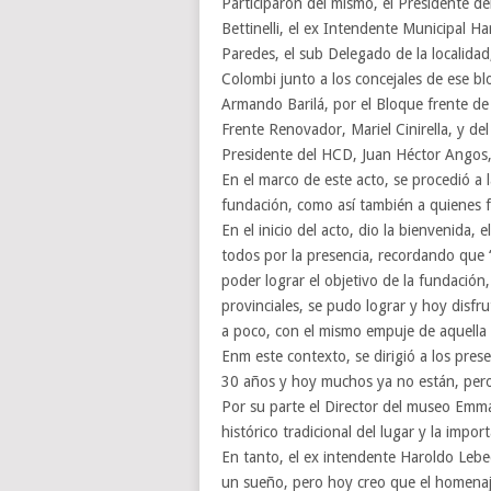
Participaron del mismo, el Presidente de
Bettinelli, el ex Intendente Municipal 
Paredes, el sub Delegado de la localidad
Colombi junto a los concejales de ese b
Armando Barilá, por el Bloque frente de 
Frente Renovador, Mariel Cinirella, y d
Presidente del HCD, Juan Héctor Angos, 
En el marco de este acto, se procedió a 
fundación, como así también a quienes f
En el inicio del acto, dio la bienvenida,
todos por la presencia, recordando que 
poder lograr el objetivo de la fundación
provinciales, se pudo lograr y hoy disf
a poco, con el mismo empuje de aquella
Enm este contexto, se dirigió a los pre
30 años y hoy muchos ya no están, pero
Por su parte el Director del museo Emm
histórico tradicional del lugar y la impo
En tanto, el ex intendente Haroldo Lebe
un sueño, pero hoy creo que el homenaje