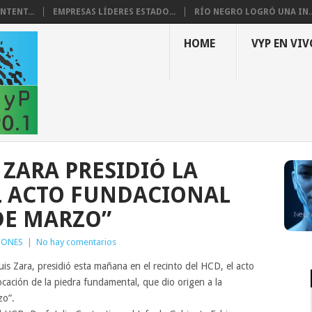
NTENT...
EMPRESAS LÍDERES ESTADO...
RÍO NEGRO LOGRÓ UNA IN..
HOME
VYP EN VIV
 ZARA PRESIDIÓ LA
L ACTO FUNDACIONAL
 DE MARZO”
GONES
|
No hay comentarios
is Zara, presidió esta mañana en el recinto del HCD, el acto
cación de la piedra fundamental, que dio origen a la
zo”.