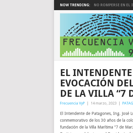
NOW TRENDING:
NO ROMPERSE EN EL I
EL INTENDENTE
EVOCACIÓN DE
DE LA VILLA “7
Frecuencia VyP
|
14 marzo, 2023
|
PATA
El Intendente de Patagones, Ing. José Lu
conmemorativo de los 30 años de la colo
fundación de la Villa Marítima “7 de Mar