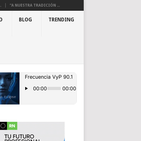
.
“A NUESTRA TRADICIÓN ...
O
BLOG
TRENDING