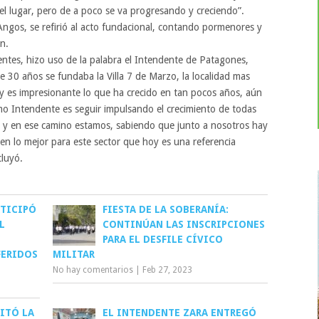
 el lugar, pero de a poco se va progresando y creciendo”.
Angos, se refirió al acto fundacional, contando pormenores y
n.
entes, hizo uso de la palabra el Intendente de Patagones,
e 30 años se fundaba la Villa 7 de Marzo, la localidad mas
 y es impresionante lo que ha crecido en tan pocos años, aún
mo Intendente es seguir impulsando el crecimiento de todas
zo, y en ese camino estamos, sabiendo que junto a nosotros hay
n lo mejor para este sector que hoy es una referencia
cluyó.
RTICIPÓ
FIESTA DE LA SOBERANÍA:
L
CONTINÚAN LAS INSCRIPCIONES
PARA EL DESFILE CÍVICO
FERIDOS
MILITAR
No hay comentarios
|
Feb 27, 2023
ITÓ LA
EL INTENDENTE ZARA ENTREGÓ