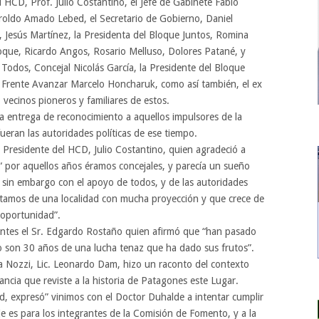
l HCD, Prof. Julio Costantino, el Jefe de Gabinete Fabio
Haroldo Amado Lebed, el Secretario de Gobierno, Daniel
, Jesús Martínez, la Presidenta del Bloque Juntos, Romina
loque, Ricardo Angos, Rosario Melluso, Dolores Patané, y
Todos, Concejal Nicolás García, la Presidente del Bloque
el Frente Avanzar Marcelo Honcharuk, como así también, el ex
vecinos pioneros y familiares de estos.
la entrega de reconocimiento a aquellos impulsores de la
ueran las autoridades políticas de ese tiempo.
 el Presidente del HCD, Julio Costantino, quien agradeció a
“ por aquellos años éramos concejales, y parecía un sueño
, sin embargo con el apoyo de todos, y de las autoridades
rutamos de una localidad con mucha proyección y que crece de
 oportunidad”.
sentes el Sr. Edgardo Rostaño quien afirmó que “han pasado
 son 30 años de una lucha tenaz que ha dado sus frutos”.
a Nozzi, Lic. Leonardo Dam, hizo un raconto del contexto
rtancia que reviste a la historia de Patagones este Lugar.
d, expresó” vinimos con el Doctor Duhalde a intentar cumplir
 es para los integrantes de la Comisión de Fomento, y a la