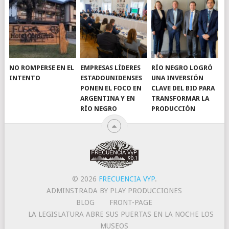
NO ROMPERSE EN EL
EMPRESAS LÍDERES
RÍO NEGRO LOGRÓ
INTENTO
ESTADOUNIDENSES
UNA INVERSIÓN
PONEN EL FOCO EN
CLAVE DEL BID PARA
ARGENTINA Y EN
TRANSFORMAR LA
RÍO NEGRO
PRODUCCIÓN
© 2026
FRECUENCIA VYP
.
ADMINSTRADA BY PLAY PRODUCCIONES
BLOG
FRONT-PAGE
LA LEGISLATURA ABRE SUS PUERTAS EN LA NOCHE LOS
MUSEOS