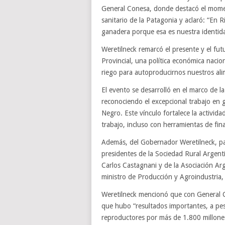
General Conesa, donde destacó el momen
sanitario de la Patagonia y aclaró: “En
ganadera porque esa es nuestra identid
Weretilneck remarcó el presente y el fu
Provincial, una política económica nacio
riego para autoproducirnos nuestros ali
El evento se desarrolló en el marco de l
reconociendo el excepcional trabajo en g
Negro. Este vínculo fortalece la activid
trabajo, incluso con herramientas de fin
Además, del Gobernador Weretilneck, par
presidentes de la Sociedad Rural Argent
Carlos Castagnani y de la Asociación Arg
ministro de Producción y Agroindustria,
Weretilneck mencionó que con General Co
que hubo “resultados importantes, a pes
reproductores por más de 1.800 millone