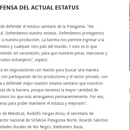
EFENSA DEL ACTUAL ESTATUS
 de defender el estatus sanitario de la Patagonia. “No
n sí. Defendemos nuestro estatus. Defendemos protegernos
 a nuestra producción. La barrera nos permite ingresar a la
nidos y cualquier otro país del mundo. Y esto es lo que
ciendo sin vacunación, para que nuestras peras, manzanas y
ados extranjeros”, explicó.
stá en negociaciones con Nación para buscar una manera
a, con participación de los productores y el sector privado, con
a a defender mejor nuestro estatus sanitario que nosotros
ista de la barrera, porque tenemos la mayor cantidad de
 somos los que más arriesgamos permanentemente. Por eso,
arias para poder mantener el estatus y mejorarlo”.
o de Mendoza, Rodolfo Vargas Arizu; el secretario de
irector nacional de SENASA Patagonia Norte, Ricardo Sánchez
iedades Rurales de Río Negro, Baldomero Bassi,