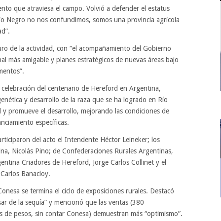
to que atraviesa el campo. Volvió a defender el estatus
 Río Negro no nos confundimos, somos una provincia agrícola
ad”.
turo de la actividad, con “el acompañamiento del Gobierno
nal más amigable y planes estratégicos de nuevas áreas bajo
mentos”.
a celebración del centenario de Hereford en Argentina,
enética y desarrollo de la raza que se ha logrado en Río
ad y promueve el desarrollo, mejorando las condiciones de
anciamiento específicas.
ticiparon del acto el Intendente Héctor Leineker; los
ina, Nicolás Pino; de Confederaciones Rurales Argentinas,
entina Criadores de Hereford, Jorge Carlos Collinet y el
 Carlos Banacloy.
nesa se termina el ciclo de exposiciones rurales. Destacó
ar de la sequía” y mencionó que las ventas (380
s de pesos, sin contar Conesa) demuestran más “optimismo”.