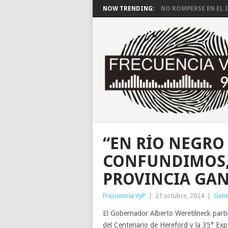
NOW TRENDING:
NO ROMPERSE EN EL I
“EN RÍO NEGRO
CONFUNDIMOS,
PROVINCIA GA
Frecuencia VyP
|
21 octubre, 2024
|
Gene
El Gobernador Alberto Weretilneck parti
del Centenario de Hereford y la 35° Exp