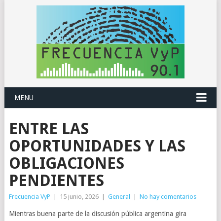
MENU
ENTRE LAS
OPORTUNIDADES Y LAS
OBLIGACIONES
PENDIENTES
Frecuencia VyP
|
15 junio, 2026
|
General
|
No hay comentarios
Mientras buena parte de la discusión pública argentina gira