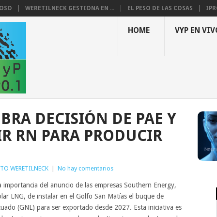
LOSO
WERETILNECK GESTIONA EN ...
EL PESO DE LAS COSAS
IPR
HOME
VYP EN VIV
BRA DECISIÓN DE PAE Y
IR RN PARA PRODUCIR
RTO WERETILNECK
|
No hay comentarios
a importancia del anuncio de las empresas Southern Energy,
ar LNG, de instalar en el Golfo San Matías el buque de
icuado (GNL) para ser exportado desde 2027. Esta iniciativa es