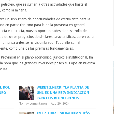
 petróleo, que se suman a otras actividades que hasta el
 como la minería.
abre un sinnúmero de oportunidades de crecimiento para la
o en particular, sino para la de la provincia en general.
cta e indirecta, nuevas oportunidades de desarrollo de
ada de otros proyectos de similares características, abren para
mo nunca antes se ha vislumbrado. Todo ello con el
ente, como una de las premisas fundamentales.
rovincial en el plano económico, jurídico e institucional, ha
 la hora que los grandes inversores posen sus ojos en nuestra
vista.
L ROL
WERETILNECK: “LA PLANTA DE
URO
GNL ES UNA REIVINDICACIÓN
PARA LOS RIONEGRINOS”
No hay comentarios
|
Ago 20, 2024
EN LA RURAL DE PALERMO, RÍO