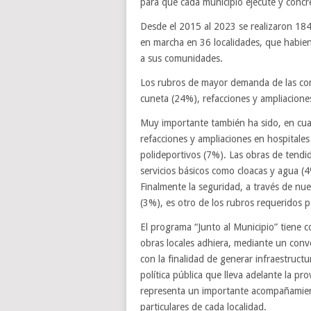
para que cada municipio ejecute y concr
Desde el 2015 al 2023 se realizaron 184
en marcha en 36 localidades, que habie
a sus comunidades.
Los rubros de mayor demanda de las com
cuneta (24%), refacciones y ampliacion
Muy importante también ha sido, en cua
refacciones y ampliaciones en hospitales
polideportivos (7%). Las obras de tendid
servicios básicos como cloacas y agua
Finalmente la seguridad, a través de nue
(3%), es otro de los rubros requeridos pa
El programa “Junto al Municipio” tiene 
obras locales adhiera, mediante un conve
con la finalidad de generar infraestruct
política pública que lleva adelante la p
representa un importante acompañamient
particulares de cada localidad.