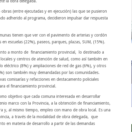
ete la obra delegada.
 obras (entre ejecutadas y en ejecución) las que se pusieron
ndo adherido al programa, decidieron impulsar dar respuesta
unas tienen que ver con el pavimento de arterias y cordón
es en escuelas (22%), paseos, parques, plazas, SUM, (15%).
nto a monto de financiamiento provincial, lo destinado a
 locales y centros de atención de salud, como así también en
o eléctrico (8%) y ampliaciones de red de gas (6%), y otros
 (4%) son también muy demandadas por las comunidades.
vas comisarías y refacciones en destacamento policiales
ra el financiamiento provincial.
como objetivo que cada comuna interesada en desarrollar
nio marco con la Provincia, a la obtención de financiamiento,
ura y, al mismo tiempo, empleo con mano de obra local. Es una
rovincia, a través de la modalidad de obra delegada, que
o en materia de desarrollo a partir de las demandas