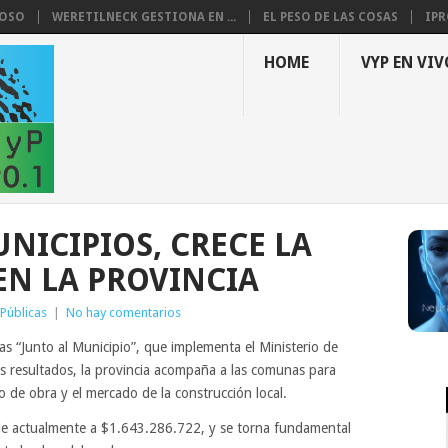
LOSO
WERETILNECK GESTIONA EN ...
EL PESO DE LAS COSAS
IPR
HOME
VYP EN VIV
NICIPIOS, CRECE LA
EN LA PROVINCIA
Públicas
|
No hay comentarios
s “Junto al Municipio”, que implementa el Ministerio de
es resultados, la provincia acompaña a las comunas para
no de obra y el mercado de la construcción local.
ende actualmente a $1.643.286.722, y se torna fundamental