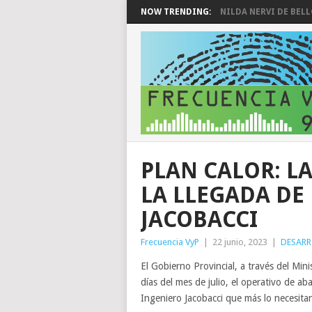
NOW TRENDING:
NILDA NERVI DE BEL
PLAN CALOR: L
LA LLEGADA DE 
JACOBACCI
Frecuencia VyP
|
22 junio, 2023
|
DESAR
El Gobierno Provincial, a través del Mi
días del mes de julio, el operativo de ab
Ingeniero Jacobacci que más lo necesita