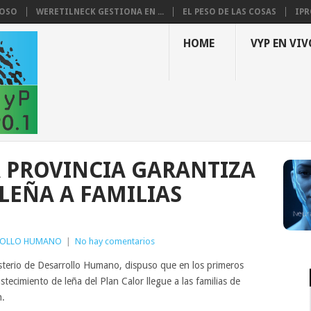
LOSO
WERETILNECK GESTIONA EN ...
EL PESO DE LAS COSAS
IPR
HOME
VYP EN VIV
A PROVINCIA GARANTIZA
LEÑA A FAMILIAS
ROLLO HUMANO
|
No hay comentarios
nisterio de Desarrollo Humano, dispuso que en los primeros
astecimiento de leña del Plan Calor llegue a las familias de
n.