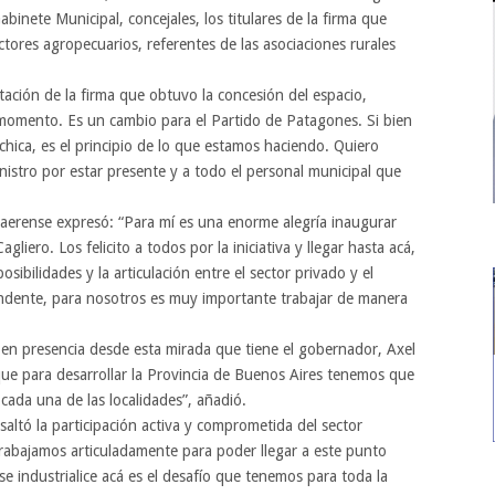
binete Municipal, concejales, los titulares de la firma que
ctores agropecuarios, referentes de las asociaciones rurales
ntación de la firma que obtuvo la concesión del espacio,
momento. Es un cambio para el Partido de Patagones. Si bien
hica, es el principio de lo que estamos haciendo. Quiero
nistro por estar presente y a todo el personal municipal que
onaerense expresó: “Para mí es una enorme alegría inaugurar
agliero. Los felicito a todos por la iniciativa y llegar hasta acá,
ibilidades y la articulación entre el sector privado y el
tendente, para nosotros es muy importante trabajar de manera
 en presencia desde esta mirada que tiene el gobernador, Axel
que para desarrollar la Provincia de Buenos Aires tenemos que
 cada una de las localidades”, añadió.
saltó la participación activa y comprometida del sector
trabajamos articuladamente para poder llegar a este punto
e industrialice acá es el desafío que tenemos para toda la