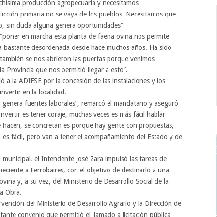
chísima producción agropecuaria y necesitamos
oducción primaria no se vaya de los pueblos. Necesitamos que
so, sin duda alguna genera oportunidades”.
 “poner en marcha esta planta de faena ovina nos permite
ía bastante desordenada desde hace muchos años. Ha sido
 también se nos abrieron las puertas porque venimos
Provincia que nos permitió llegar a esto”.
 a la ADIFSE por la concesión de las instalaciones y los
vertir en la localidad.
enera fuentes laborales”, remarcó el mandatario y aseguró
nvertir es tener coraje, muchas veces es más fácil hablar
se hacen, se concretan es porque hay gente con propuestas,
no es fácil, pero van a tener el acompañamiento del Estado y de
n municipal, el Intendente José Zara impulsó las tareas de
ciente a Ferrobaires, con el objetivo de destinarlo a una
vina y, a su vez, del Ministerio de Desarrollo Social de la
la Obra.
rvención del Ministerio de Desarrollo Agrario y la Dirección de
tante convenio que permitió el llamado a licitación pública