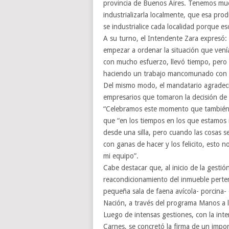
provincia de Buenos Aires. Tenemos mu
industrializarla localmente, que esa pr
se industrialice cada localidad porque e
A su turno, el Intendente Zara expresó:
empezar a ordenar la situación que ven
con mucho esfuerzo, llevó tiempo, pero
haciendo un trabajo mancomunado con la 
Del mismo modo, el mandatario agradeció
empresarios que tomaron la decisión de in
“Celebramos este momento que también g
que “en los tiempos en los que estamos i
desde una silla, pero cuando las cosas 
con ganas de hacer y los felicito, esto 
mi equipo”.
Cabe destacar que, al inicio de la gestió
reacondicionamiento del inmueble pertene
pequeña sala de faena avícola- porcina- o
Nación, a través del programa Manos a 
Luego de intensas gestiones, con la inte
Carnes, se concretó la firma de un impor