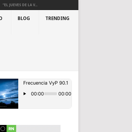
“EL JUEVES DE LA V...
O
BLOG
TRENDING