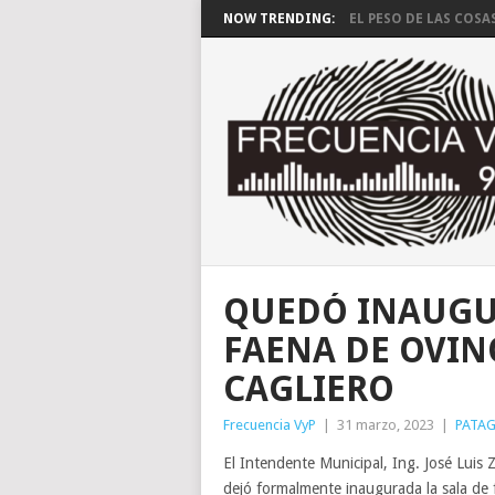
NOW TRENDING:
EL PESO DE LAS COSA
QUEDÓ INAUGU
FAENA DE OVIN
CAGLIERO
Frecuencia VyP
|
31 marzo, 2023
|
PATA
El Intendente Municipal, Ing. José Luis Z
dejó formalmente inaugurada la sala de f