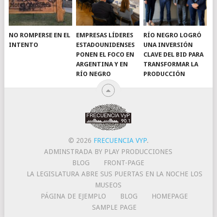
NO ROMPERSE EN EL
EMPRESAS LÍDERES
RÍO NEGRO LOGRÓ
INTENTO
ESTADOUNIDENSES
UNA INVERSIÓN
PONEN EL FOCO EN
CLAVE DEL BID PARA
ARGENTINA Y EN
TRANSFORMAR LA
RÍO NEGRO
PRODUCCIÓN
© 2026
FRECUENCIA VYP
.
ADMINSTRADA BY PLAY PRODUCCIONES
BLOG
FRONT-PAGE
LA LEGISLATURA ABRE SUS PUERTAS EN LA NOCHE LOS
MUSEOS
PÁGINA DE EJEMPLO
BLOG
HOMEPAGE
SAMPLE PAGE