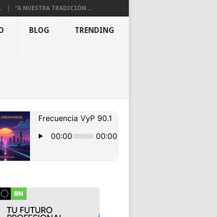
.
“A NUESTRA TRADICIÓN ...
O
BLOG
TRENDING