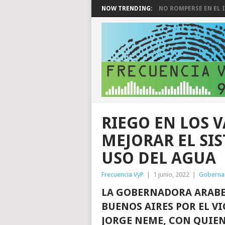
NOW TRENDING:
NO ROMPERSE EN EL I
RIEGO EN LOS 
MEJORAR EL SI
USO DEL AGUA
Frecuencia VyP
|
1 junio, 2022
|
Goberna
LA GOBERNADORA ARABEL
BUENOS AIRES POR EL VI
JORGE NEME, CON QUIEN