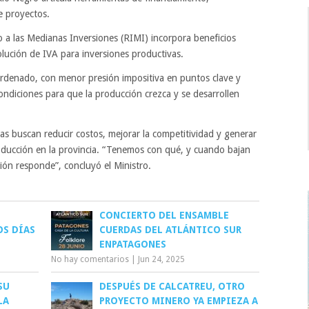
 proyectos.
o a las Medianas Inversiones (RIMI) incorpora beneficios
olución de IVA para inversiones productivas.
denado, con menor presión impositiva en puntos clave y
ondiciones para que la producción crezca y se desarrollen
s buscan reducir costos, mejorar la competitividad y generar
roducción en la provincia. “Tenemos con qué, y cuando bajan
cción responde”, concluyó el Ministro.
CONCIERTO DEL ENSAMBLE
OS DÍAS
CUERDAS DEL ATLÁNTICO SUR
ENPATAGONES
No hay comentarios
|
Jun 24, 2025
SU
DESPUÉS DE CALCATREU, OTRO
LA
PROYECTO MINERO YA EMPIEZA A