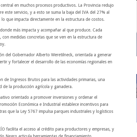
o central en muchos procesos productivos. La Provincia redujo
e este servicio, y a esto se suma la baja del IVA del 27% al
, lo que impacta directamente en la estructura de costos.
s donde más impacta y acompañar al que produce. Cada
 con medidas concretas que se ven en la estructura de
oy.
sión del Gobernador Alberto Weretilneck, orientada a generar
rtir y fortalecer el desarrollo de las economías regionales en
n de Ingresos Brutos para las actividades primarias, una
d de la producción agrícola y ganadera.
ativo orientado a promover inversiones y ordenar el
romoción Económica e Industrial establece incentivos para
ras que la Ley 5767 impulsa parques industriales y logísticos
O facilita el acceso al crédito para productores y empresas, y
ío Negro articula herramientas de financiamiento,