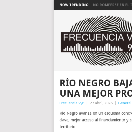
NOW TRENDING:
NO ROMPERSE EN EL I
RÍO NEGRO BAJ
UNA MEJOR PR
Frecuencia VyP
|
27 abril, 2026
|
General
Río Negro avanza en un esquema concre
clave, mejor acceso al financiamiento y c
territorio.