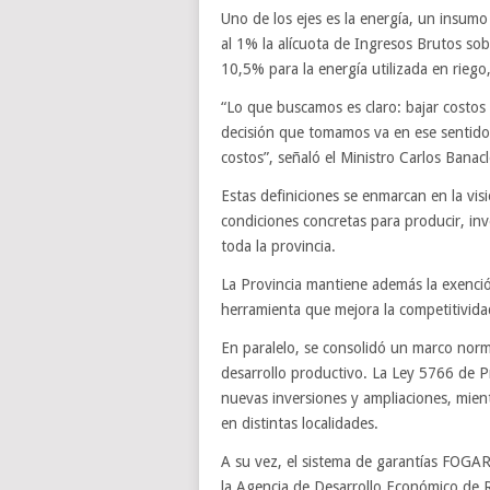
Uno de los ejes es la energía, un insum
al 1% la alícuota de Ingresos Brutos sobr
10,5% para la energía utilizada en riego
“Lo que buscamos es claro: bajar costo
decisión que tomamos va en ese sentido,
costos”, señaló el Ministro Carlos Banacl
Estas definiciones se enmarcan en la vi
condiciones concretas para producir, inve
toda la provincia.
La Provincia mantiene además la exenció
herramienta que mejora la competitivida
En paralelo, se consolidó un marco norm
desarrollo productivo. La Ley 5766 de P
nuevas inversiones y ampliaciones, mient
en distintas localidades.
A su vez, el sistema de garantías FOGARÍ
la Agencia de Desarrollo Económico de R