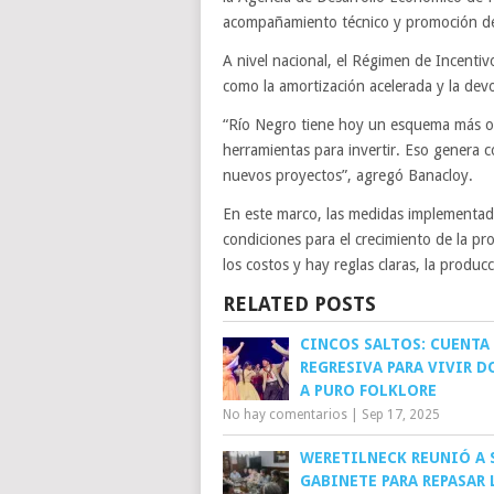
acompañamiento técnico y promoción de
A nivel nacional, el Régimen de Incentiv
como la amortización acelerada y la dev
“Río Negro tiene hoy un esquema más or
herramientas para invertir. Eso genera c
nuevos proyectos”, agregó Banacloy.
En este marco, las medidas implementada
condiciones para el crecimiento de la p
los costos y hay reglas claras, la produ
RELATED POSTS
CINCOS SALTOS: CUENTA
REGRESIVA PARA VIVIR D
A PURO FOLKLORE
No hay comentarios
|
Sep 17, 2025
WERETILNECK REUNIÓ A 
GABINETE PARA REPASAR 