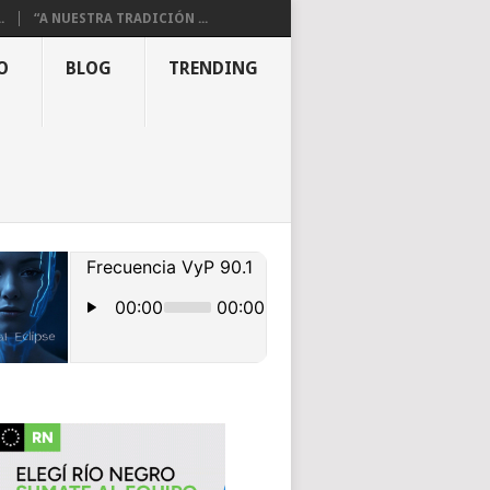
.
“A NUESTRA TRADICIÓN ...
O
BLOG
TRENDING