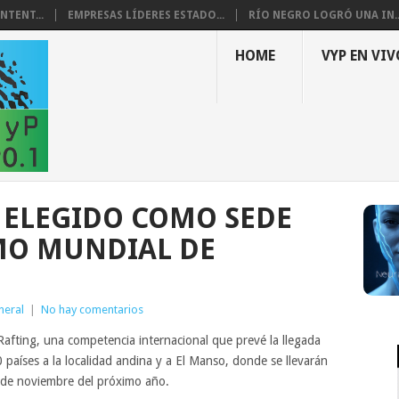
NTENT...
EMPRESAS LÍDERES ESTADO...
RÍO NEGRO LOGRÓ UNA IN..
HOME
VYP EN VIV
 ELEGIDO COMO SEDE
MO MUNDIAL DE
neral
|
No hay comentarios
Rafting, una competencia internacional que prevé la llegada
aíses a la localidad andina y a El Manso, donde se llevarán
 9 de noviembre del próximo año.