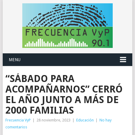
MENU
“SÁBADO PARA
ACOMPAÑARNOS” CERRÓ
EL AÑO JUNTO A MÁS DE
2000 FAMILIAS
Frecuencia VyP
|
28 noviembre, 2023
|
Educación
|
No hay
comentarios