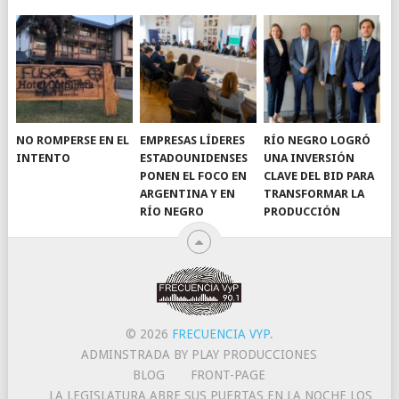
NO ROMPERSE EN EL
EMPRESAS LÍDERES
RÍO NEGRO LOGRÓ
INTENTO
ESTADOUNIDENSES
UNA INVERSIÓN
PONEN EL FOCO EN
CLAVE DEL BID PARA
ARGENTINA Y EN
TRANSFORMAR LA
RÍO NEGRO
PRODUCCIÓN
© 2026
FRECUENCIA VYP
.
ADMINSTRADA BY PLAY PRODUCCIONES
BLOG
FRONT-PAGE
LA LEGISLATURA ABRE SUS PUERTAS EN LA NOCHE LOS