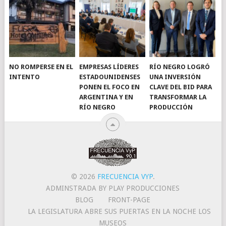
NO ROMPERSE EN EL
EMPRESAS LÍDERES
RÍO NEGRO LOGRÓ
INTENTO
ESTADOUNIDENSES
UNA INVERSIÓN
PONEN EL FOCO EN
CLAVE DEL BID PARA
ARGENTINA Y EN
TRANSFORMAR LA
RÍO NEGRO
PRODUCCIÓN
© 2026
FRECUENCIA VYP
.
ADMINSTRADA BY PLAY PRODUCCIONES
BLOG
FRONT-PAGE
LA LEGISLATURA ABRE SUS PUERTAS EN LA NOCHE LOS
MUSEOS