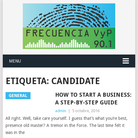
MENU
ETIQUETA:
CANDIDATE
HOW TO START A BUSINESS:
GENERAL
A STEP-BY-STEP GUIDE
admin
|
5 octubre, 2016
All right. Well, take care yourself. I guess that’s what you’re best,
presence old master? A tremor in the Force. The last time felt it
was in the